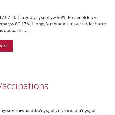
7.07.26 Targed yr ysgol yw 95%. Presenoldeb yr
yma yw 89.17%. Llongyfarchiadau mawr i ddosbarth
ns dosbarth …
more
 Vaccinations
nyrsio/imiwneiddio’r ysgol yn ymweld â’r ysgol