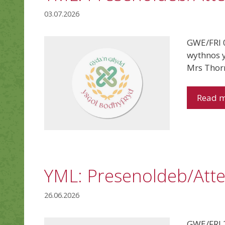
03.07.2026
GWE/FRI 0
wythnos 
Mrs Thor
Read 
YML: Presenoldeb/Att
26.06.2026
GWE/FRI 2