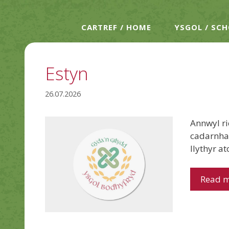
CARTREF / HOME
YSGOL / SC
Estyn
26.07.2026
Annwyl ri
cadarnhaf
llythyr a
Read 