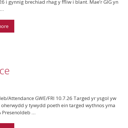
6 i gynnig brechiad rhag y ffliw i blant. Mae’r GIG yn
 …
more
ce
deb/Attendance GWE/FRI 10.7.26 Targed yr ysgol yw
 oherwydd y tywydd poeth ein targed wythnos yma
 Presenoldeb …