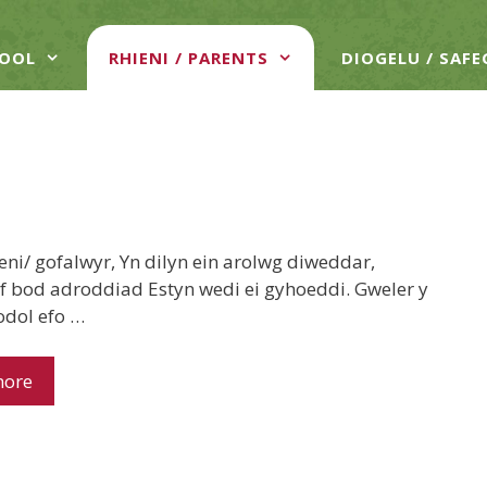
HOOL
RHIENI / PARENTS
DIOGELU / SAF
eni/ gofalwyr, Yn dilyn ein arolwg diweddar,
 bod adroddiad Estyn wedi ei gyhoeddi. Gweler y
todol efo …
more