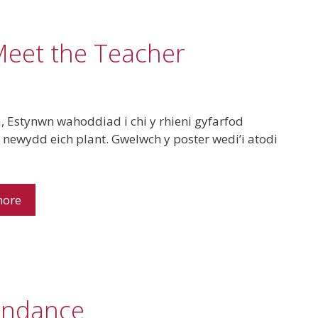
Meet the Teacher
 Estynwn wahoddiad i chi y rhieni gyfarfod
newydd eich plant. Gwelwch y poster wedi’i atodi
more
endance