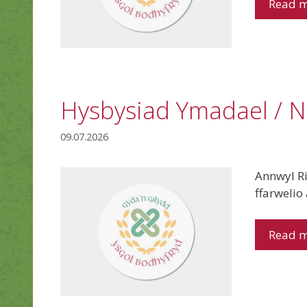
Read 
Hysbysiad Ymadael / N
09.07.2026
Annwyl R
ffarwelio
Read 