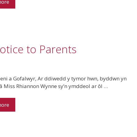
more
otice to Parents
ieni a Gofalwyr, Ar ddiwedd y tymor hwn, byddwn yn
 â Miss Rhiannon Wynne sy’n ymddeol ar ôl …
more