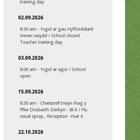
training day
02.09.2026
8:30 am
-
Ysgol ar gau Hyfforddiant
mewn swydd / School closed
Teacher training day
03.09.2026
8:00 am
-
Ysgol ar agor / School
open
15.09.2026
8:30 am
-
Chwistrell trwyn rhag y
ffliw Dosbarth Derbyn - Bl 6 / Flu
nasal spray , Reception -Year 6
22.10.2026