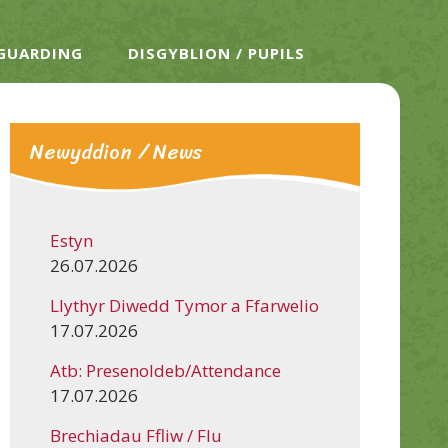
EGUARDING
DISGYBLION / PUPILS
Newyddion / News
Estyn
26.07.2026
Llythyr Diwedd Tymor a Ffarwelio
17.07.2026
Atb: Presenoldeb/Attendance
17.07.2026
Brechiadau Ffliw / Flu