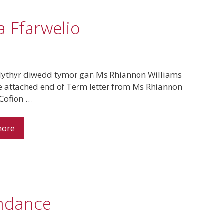
a Ffarwelio
lythyr diwedd tymor gan Ms Rhiannon Williams
e attached end of Term letter from Ms Rhiannon
Cofion …
more
endance