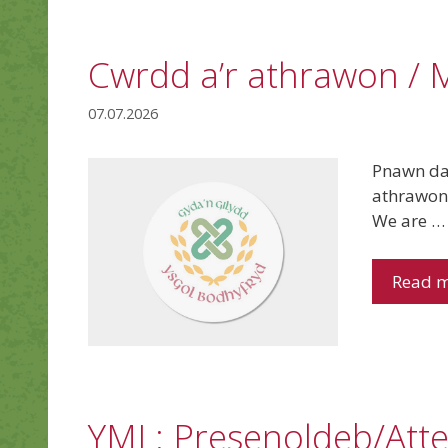
Cwrdd a’r athrawon / 
07.07.2026
Pnawn da,
athrawon 
We are …
Read 
YML: Presenoldeb/Att