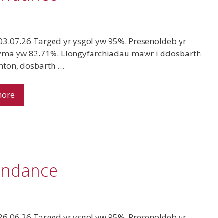
3.07.26 Targed yr ysgol yw 95%. Presenoldeb yr
yma yw 82.71%. Llongyfarchiadau mawr i ddosbarth
nton, dosbarth …
more
endance
6.06.26 Targed yr ysgol yw 95%. Presenoldeb yr