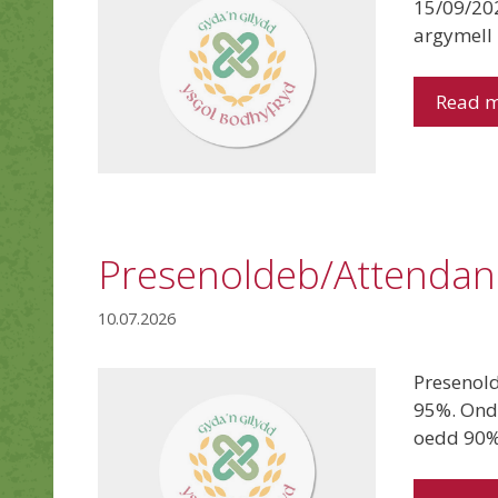
15/09/202
argymell
Read 
Presenoldeb/Attendan
10.07.2026
Presenol
95%. Ond
oedd 90%