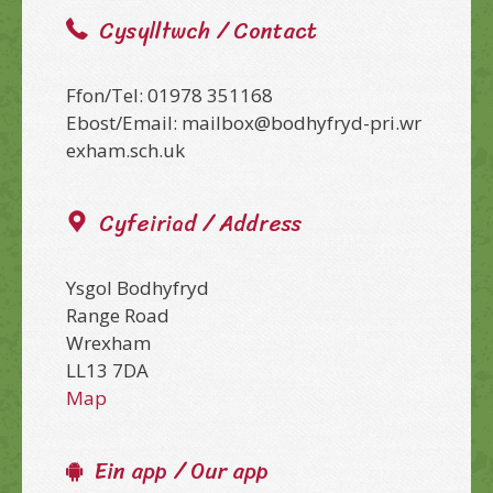
Cysylltwch / Contact
Ffon/Tel: 01978 351168
Ebost/Email: mailbox@bodhyfryd-pri.wr
exham.sch.uk
Cyfeiriad / Address
Ysgol Bodhyfryd
Range Road
Wrexham
LL13 7DA
Map
Ein app / Our app