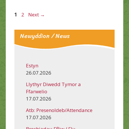
Page
Page
1
2
Next
→
Newyddion / News
Estyn
26.07.2026
Llythyr Diwedd Tymor a
Ffarwelio
17.07.2026
Atb: Presenoldeb/Attendance
17.07.2026
Brechiadau Ffliw / Flu