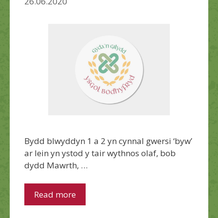
26.06.2020
Bydd blwyddyn 1 a 2 yn cynnal gwersi ‘byw’
ar lein yn ystod y tair wythnos olaf, bob
dydd Mawrth, …
Read more