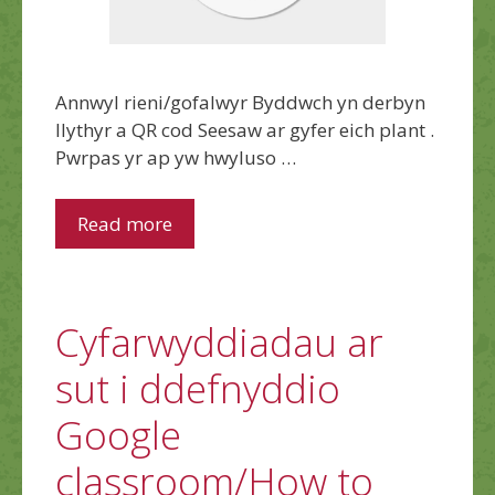
Annwyl rieni/gofalwyr Byddwch yn derbyn
llythyr a QR cod Seesaw ar gyfer eich plant .
Pwrpas yr ap yw hwyluso …
Read more
Cyfarwyddiadau ar
sut i ddefnyddio
Google
classroom/How to