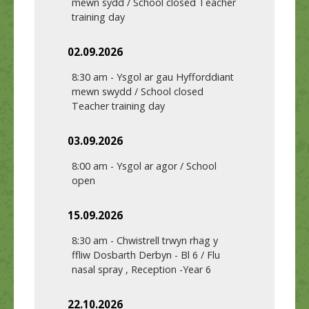
mewn sydd / School closed Teacher
training day
02.09.2026
8:30 am
-
Ysgol ar gau Hyfforddiant
mewn swydd / School closed
Teacher training day
03.09.2026
8:00 am
-
Ysgol ar agor / School
open
15.09.2026
8:30 am
-
Chwistrell trwyn rhag y
ffliw Dosbarth Derbyn - Bl 6 / Flu
nasal spray , Reception -Year 6
22.10.2026