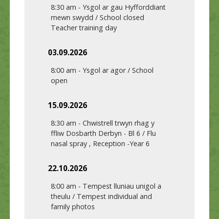
8:30 am
-
Ysgol ar gau Hyfforddiant
mewn swydd / School closed
Teacher training day
03.09.2026
8:00 am
-
Ysgol ar agor / School
open
15.09.2026
8:30 am
-
Chwistrell trwyn rhag y
ffliw Dosbarth Derbyn - Bl 6 / Flu
nasal spray , Reception -Year 6
22.10.2026
8:00 am
-
Tempest lluniau unigol a
theulu / Tempest individual and
family photos