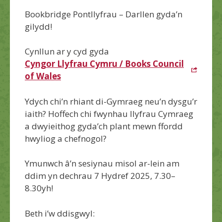
Bookbridge Pontllyfrau – Darllen gyda’n
gilydd!
Cynllun ar y cyd gyda
Cyngor Llyfrau Cymru / Books Council
of Wales
Ydych chi’n rhiant di-Gymraeg neu’n dysgu’r
iaith? Hoffech chi fwynhau llyfrau Cymraeg
a dwyieithog gyda’ch plant mewn ffordd
hwyliog a chefnogol?
Ymunwch â’n sesiynau misol ar-lein am
ddim yn dechrau 7 Hydref 2025, 7.30–
8.30yh!
Beth i’w ddisgwyl: