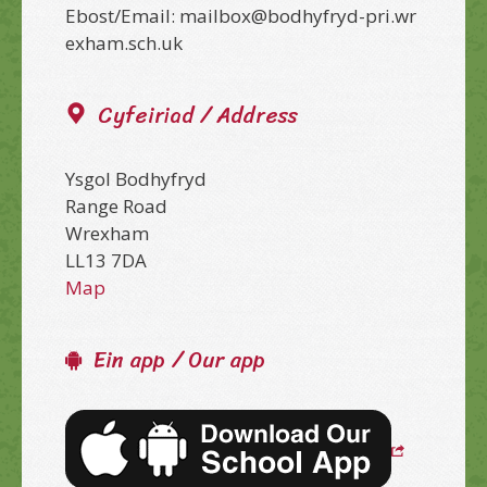
Ebost/Email: mailbox@bodhyfryd-pri.wr
exham.sch.uk
Cyfeiriad / Address
Ysgol Bodhyfryd
Range Road
Wrexham
LL13 7DA
Map
Ein app / Our app