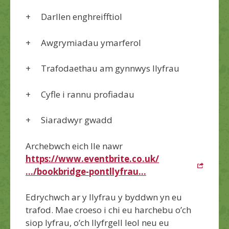
+ Darllen enghreifftiol
+ Awgrymiadau ymarferol
+ Trafodaethau am gynnwys llyfrau
+ Cyfle i rannu profiadau
+ Siaradwyr gwadd
Archebwch eich lle nawr
https://www.eventbrite.co.uk/
…/bookbridge-pontllyfrau…
Edrychwch ar y llyfrau y byddwn yn eu
trafod. Mae croeso i chi eu harchebu o’ch
siop lyfrau, o’ch llyfrgell leol neu eu