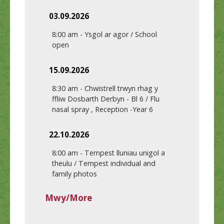
03.09.2026
8:00 am
-
Ysgol ar agor / School
open
15.09.2026
8:30 am
-
Chwistrell trwyn rhag y
ffliw Dosbarth Derbyn - Bl 6 / Flu
nasal spray , Reception -Year 6
22.10.2026
8:00 am
-
Tempest lluniau unigol a
theulu / Tempest individual and
family photos
Mwy/More