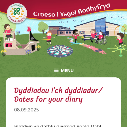
Skip
to
content
MENU
Dyddiadau i’ch dyddiadur/
Dates for your diary
08.09.2025
Byddwn yn dathlu diwrnod Roald Dahl