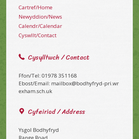
Cartref/Home
Newyddion/News
Calendr/Calendar
Cyswllt/Contact
Cysylltwch / Contact
Ffon/Tel: 01978 351168
Ebost/Email: mailbox@bodhyfryd-pri.wr
exham.sch.uk
Cyfeiriad / Address
Ysgol Bodhyfryd
Range Road