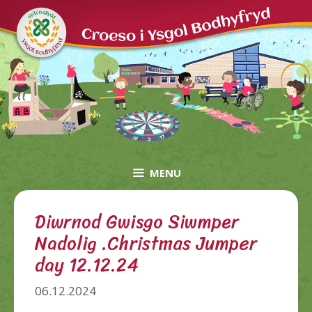
Skip
to
content
MENU
Diwrnod Gwisgo Siwmper
Nadolig .Christmas Jumper
day 12.12.24
06.12.2024