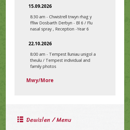
15.09.2026
8:30 am
-
Chwistrell trwyn rhag y
ffliw Dosbarth Derbyn - Bl 6 / Flu
nasal spray , Reception -Year 6
22.10.2026
8:00 am
-
Tempest lluniau unigol a
theulu / Tempest individual and
family photos
Mwy/More
Dewislen / Menu