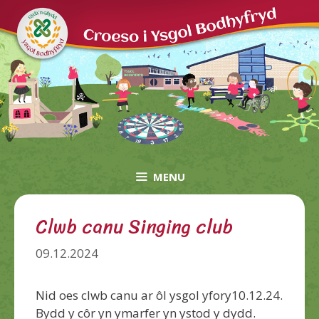
Skip
to
content
MENU
Clwb canu Singing club
09.12.2024
Nid oes clwb canu ar ôl ysgol yfory10.12.24.
Bydd y côr yn ymarfer yn ystod y dydd.