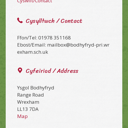
Cyswllt/Contact
Cysylltwch / Contact
Ffon/Tel: 01978 351168
Ebost/Email: mailbox@bodhyfryd-pri.wr
exham.sch.uk
Cyfeiriad / Address
Ysgol Bodhyfryd
Range Road
Wrexham
LL13 7DA
Map