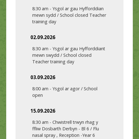
8:30 am
-
Ysgol ar gau Hyfforddian
mewn sydd / School closed Teacher
training day
02.09.2026
8:30 am
-
Ysgol ar gau Hyfforddiant
mewn swydd / School closed
Teacher training day
03.09.2026
8:00 am
-
Ysgol ar agor / School
open
15.09.2026
8:30 am
-
Chwistrell trwyn rhag y
ffliw Dosbarth Derbyn - Bl 6 / Flu
nasal spray , Reception -Year 6