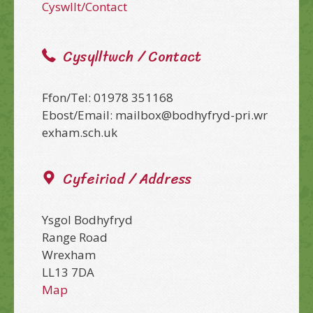
Cyswllt/Contact
Cysylltwch / Contact
Ffon/Tel: 01978 351168
Ebost/Email: mailbox@bodhyfryd-pri.wr
exham.sch.uk
Cyfeiriad / Address
Ysgol Bodhyfryd
Range Road
Wrexham
LL13 7DA
Map