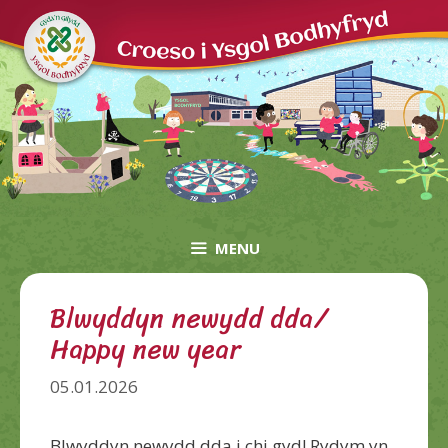
Skip
to
content
MENU
Blwyddyn newydd dda/
Happy new year
05.01.2026
Blwyddyn newydd dda i chi gyd! Rydym yn