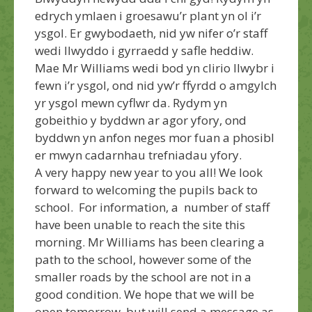
edrych ymlaen i groesawu’r plant yn ol i’r
ysgol. Er gwybodaeth, nid yw nifer o’r staff
wedi llwyddo i gyrraedd y safle heddiw.
Mae Mr Williams wedi bod yn clirio llwybr i
fewn i’r ysgol, ond nid yw’r ffyrdd o amgylch
yr ysgol mewn cyflwr da. Rydym yn
gobeithio y byddwn ar agor yfory, ond
byddwn yn anfon neges mor fuan a phosibl
er mwyn cadarnhau trefniadau yfory.
A very happy new year to you all! We look
forward to welcoming the pupils back to
school. For information, a number of staff
have been unable to reach the site this
morning. Mr Williams has been clearing a
path to the school, however some of the
smaller roads by the school are not in a
good condition. We hope that we will be
open tomorrow, but will send a message as