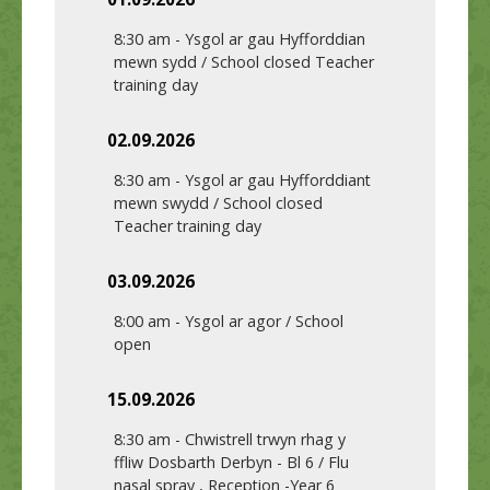
8:30 am
-
Ysgol ar gau Hyfforddian
mewn sydd / School closed Teacher
training day
02.09.2026
8:30 am
-
Ysgol ar gau Hyfforddiant
mewn swydd / School closed
Teacher training day
03.09.2026
8:00 am
-
Ysgol ar agor / School
open
15.09.2026
8:30 am
-
Chwistrell trwyn rhag y
ffliw Dosbarth Derbyn - Bl 6 / Flu
nasal spray , Reception -Year 6