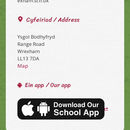
exham.sch.uk
Cyfeiriad / Address
Ysgol Bodhyfryd
Range Road
Wrexham
LL13 7DA
Map
Ein app / Our app