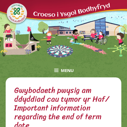
Skip
to
content
MENU
Gwybodaeth pwysig am
ddyddiad cau tymor yr Haf/
Important information
regarding the end of term
date