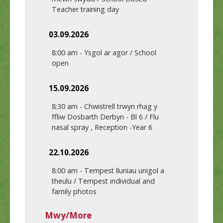
Teacher training day
03.09.2026
8:00 am
-
Ysgol ar agor / School
open
15.09.2026
8:30 am
-
Chwistrell trwyn rhag y
ffliw Dosbarth Derbyn - Bl 6 / Flu
nasal spray , Reception -Year 6
22.10.2026
8:00 am
-
Tempest lluniau unigol a
theulu / Tempest individual and
family photos
Mwy/More