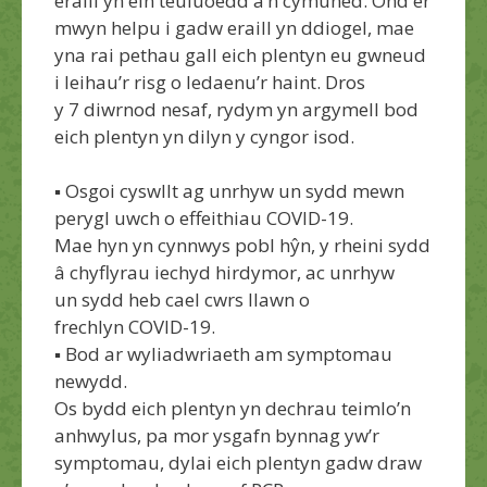
eraill yn ein teuluoedd a’n cymuned.
Ond e
r
mwyn helpu i gadw eraill yn ddiogel, mae
yna rai pethau gall eich plentyn eu gwneud
i leihau’r risg o ledaenu’r haint. Dros
y
7
diwrnod nesaf
, rydym yn argymell
bod
eich plentyn
yn dilyn y cyngor isod.
▪
O
sgoi cyswllt ag unrhyw un sydd mewn
perygl uwch o
effeithiau
C
OVID-19.
Mae hyn yn cynnwys pobl hŷn, y rheini sydd
â chyflyrau iechyd hirdymor, ac unrhyw
un
sydd heb
cael cwrs llawn o
frechlyn
COVID-19
.
▪
Bod a
r wyliadwriaeth am symptomau
newydd
.
Os bydd eich plentyn yn dechrau teimlo’n
anhwylus, pa mor ysgafn bynn
ag yw’r
symptomau,
dylai eich plentyn gadw draw