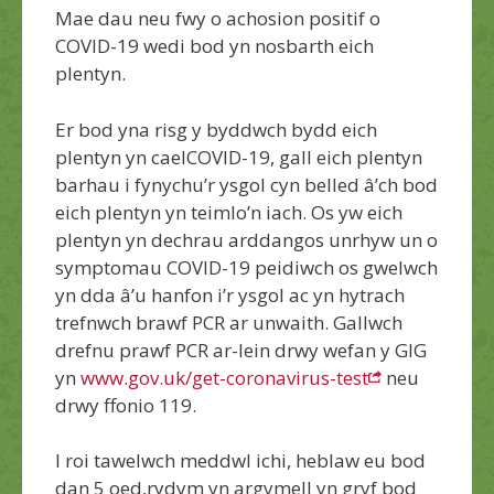
Mae dau neu fwy o achosion positif o
COVID-19 wedi bod yn nosbarth eich
plentyn.
Er bod yna risg y byddwch bydd eich
plentyn yn cael
COVID-19,
gall
eich plentyn
barhau i fynychu’r ysgol
cyn belled â’ch bod
eich plentyn yn teimlo’n iach.
Os yw eich
plentyn yn dechrau arddangos unrhyw un o
symptomau COVID-19 peidiwch os gwelwch
yn dda â’u hanfon i’r ysgol ac yn hytrach
trefnwch brawf PCR ar unwaith.
Gallwch
drefnu prawf PCR ar-lein drwy wefan y GIG
yn
www.gov.uk/get-coronavirus-test
neu
drwy ffonio 119.
I roi tawelwch meddwl ichi,
heblaw eu bod
dan 5 oed
,
rydym yn argymell yn gryf bod