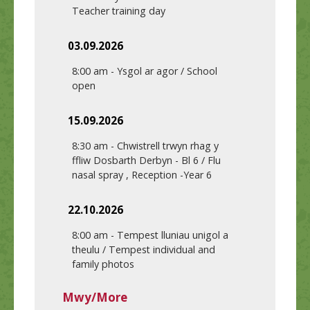
Teacher training day
03.09.2026
8:00 am
-
Ysgol ar agor / School
open
15.09.2026
8:30 am
-
Chwistrell trwyn rhag y
ffliw Dosbarth Derbyn - Bl 6 / Flu
nasal spray , Reception -Year 6
22.10.2026
8:00 am
-
Tempest lluniau unigol a
theulu / Tempest individual and
family photos
Mwy/More