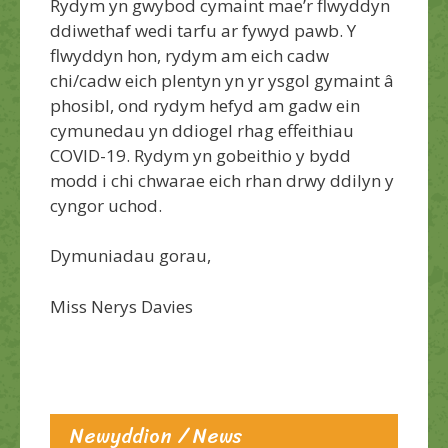
Rydym yn gwybod cymaint mae’r flwyddyn
ddiwethaf wedi tarfu ar fywyd pawb.
Y
flwyddy
n hon, rydym am eich cadw
chi/
cadw eich plentyn yn yr ysgol gymaint â
phosibl, ond rydym hefyd am gadw ein
cymunedau yn ddiogel rhag effeithiau
COV
ID-19
.
Rydym yn gobeithio y bydd
modd i
chi chwarae eich rhan drwy ddilyn y
cyngor uchod.
Dymuniadau gorau
,
Miss Nerys Davies
Newyddion / News