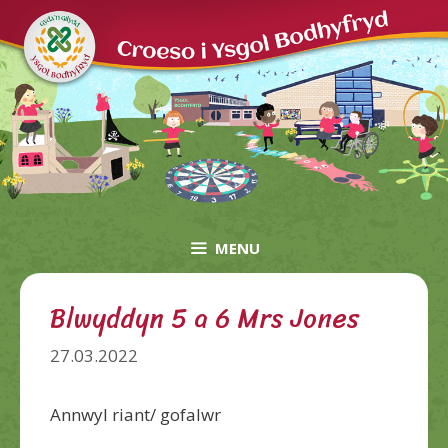
Skip
to
content
MENU
Blwyddyn 5 a 6 Mrs Jones
27.03.2022
Annwyl
riant/ gofalwr