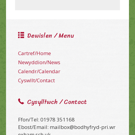
Dewislen / Menu
Cartref/Home
Newyddion/News
Calendr/Calendar
Cyswllt/Contact
Cysylltwch / Contact
Ffon/Tel: 01978 351168
Ebost/Email: mailbox@bodhyfryd-pri.wr
exham.sch.uk