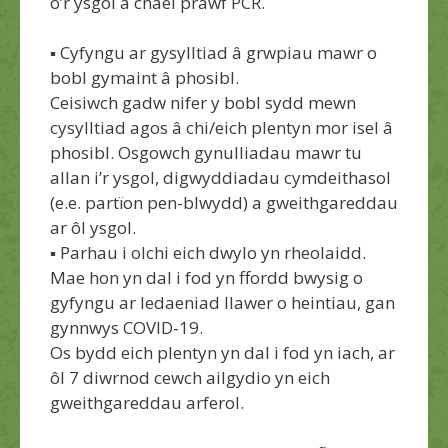
o’r ysgol a chael prawf PCR.
▪
C
yfyngu ar
g
ysylltiad â grwpiau mawr o
bobl gymaint â phosibl
.
Ceisiwch gadw nifer y bobl sy
dd mewn
cysylltiad agos â chi/
eich plentyn mor isel â
phosibl
.
Osgowch gynulliadau mawr
tu
allan i’r ysgol
, digwyddiadau cymdeithasol
(e
.
e
.
partïon pen-blwydd) a gweithgareddau
ar
ôl
ysgol.
▪
P
arh
au
i olchi eich dwylo yn rheolaidd
.
Mae hon yn dal i fod yn ffordd bwysig o
gyfyngu ar ledaeniad llawer o heintiau, gan
gynnwys
COVID-19.
Os bydd eich plentyn yn dal i fod yn iach, ar
ôl
7
diwrnod cewch ailgydio yn eich
gweithgareddau arferol.