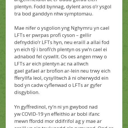
plentyn. Fodd bynnag, dylent aros
o’r
ysgol
tra bod ganddyn nhw symptomau.
Mae
nifer o
ysgolion yng Nghymru yn cael
LFTs
er pwrpas profi cyson
– gellir
defnyddio’r LFTs hyn, neu eraill a allai fod
yn eich tŷ i brofi’ch plentyn os
yw’n cael ei
adnabod fel cyswllt
. Os oe
s angen mwy o
LFTs ar eich
plentyn ac na allwch
gael
gafael ar
brofion ar-lein neu trwy eich
fferyllfa leol, cysylltwch â ni
oherwydd ein
bod yn cadw
cyflenwad o LFTs ar gyfer
disgyblion.
Yn gyffredinol,
ry’n ni yn gwybod
nad
yw
COVID-19
yn effeithio ar bobl ifanc
mewn ffordd mor ddifrifol ag y mae ar