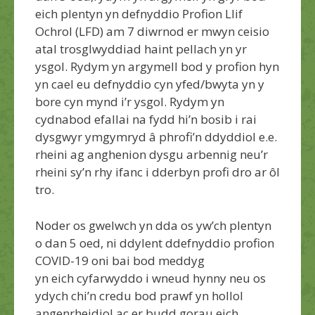
eich plentyn yn defnyddio Profion Llif
Ochrol (LFD) am 7 diwrnod er mwyn ceisio
atal trosglwyddiad
haint
pellach
yn yr
ysgol. Rydym yn argymell bod y profion hyn
yn cael eu defnyddio
cyn yfed/bwyta yn y
bore
cyn mynd i’r ysgol. Rydym yn
cydnabod efallai na fydd hi’n bosib i rai
dysgwyr ymgymryd â phrofi’n ddyddiol e.e.
rheini ag anghenion dysgu arbennig
neu’r
rheini sy’n rhy ifanc i dderbyn profi dro ar ôl
tro
.
Noder os gwelwch yn dda
os yw’ch plentyn
o dan 5 oed, ni ddylent
ddefnyddio
profion
COVID-19 oni bai bod meddyg
yn
eich
cyfarwyddo i wneud hynny neu os
ydych chi’n credu bod prawf yn hollol
angenrheidiol ac er budd gorau eich